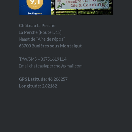
Château la Perche
La Perche (Route D13)
Naast de “Aire de répos”
63700 Buxières sous Montaigut
T/W/SMS +33751619114
Email chateaulaperche@gmail.com
GPS Latitude: 46.206257
Longitude: 2.82162