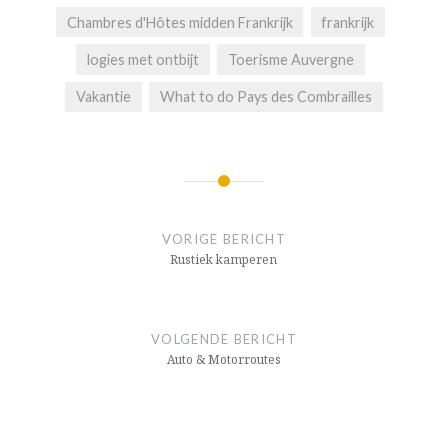
Chambres d'Hôtes midden Frankrijk
frankrijk
logies met ontbijt
Toerisme Auvergne
Vakantie
What to do Pays des Combrailles
Bericht
navigatie
VORIGE BERICHT
Rustiek kamperen
VOLGENDE BERICHT
Auto & Motorroutes