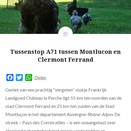
Tussenstop A71 tussen Montlucon en
Clermont Ferrand
Facebook
Twitter
WhatsApp
Delen
Geniet van een prachtig “vergeten” stukje Frankrijk
Landgoed Château la Perche ligt 55 km ten noorden van de
stad Clermont Ferrand en 25 km ten zuiden van de Stad
Montluçon in het departement Auvergne-Rhône-Alpes De
streek – Pays des Combrailles – is een onaangetast zeer
glooiend natuurgebied met mooie vergezichten en