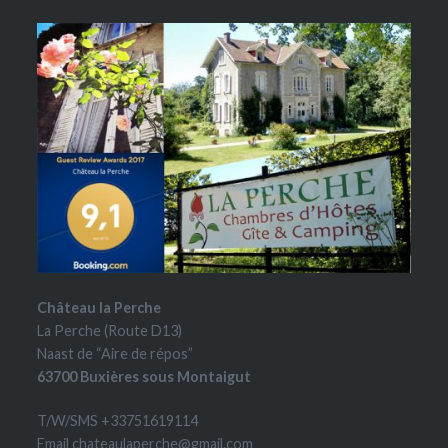
Château la Perche
La Perche (Route D13)
Naast de “Aire de répos”
63700 Buxières sous Montaigut
T/W/SMS +33751619114
Email chateaulaperche@gmail.com