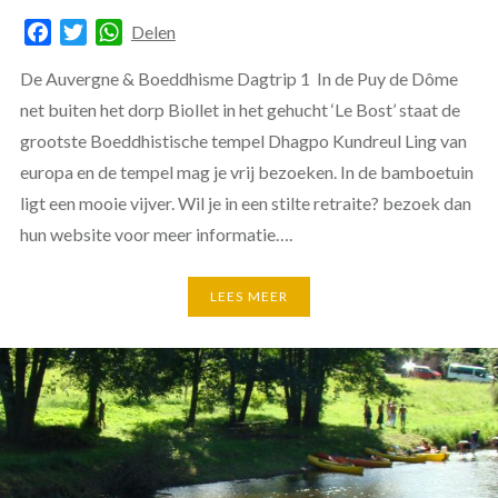
Facebook
Twitter
WhatsApp
Delen
De Auvergne & Boeddhisme Dagtrip 1 In de Puy de Dôme
net buiten het dorp Biollet in het gehucht ‘Le Bost’ staat de
grootste Boeddhistische tempel Dhagpo Kundreul Ling van
europa en de tempel mag je vrij bezoeken. In de bamboetuin
ligt een mooie vijver. Wil je in een stilte retraite? bezoek dan
hun website voor meer informatie….
LEES MEER