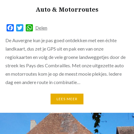
Auto & Motorroutes
Facebook
Twitter
WhatsApp
Delen
De Auvergne kun je pas goed ontdekken met een échte
landkaart, dus zet je GPS uit en pak een van onze
regiokaarten en volg de vele groene landweggetjes door de
streek les Pays des Combrailles. Met onze uitgezette auto
en motorroutes kom je op de meest mooie plekjes. Iedere
dag een andere route in combinatie…
LEES MEER