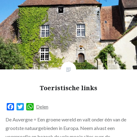
Toeristische links
Facebook
Twitter
WhatsApp
Delen
De Auvergne = Een groene wereld en valt onder één van de
grootste natuurgebieden in Europa. Neem alvast een
voorproefje en bezoek de vele mooie sites over de