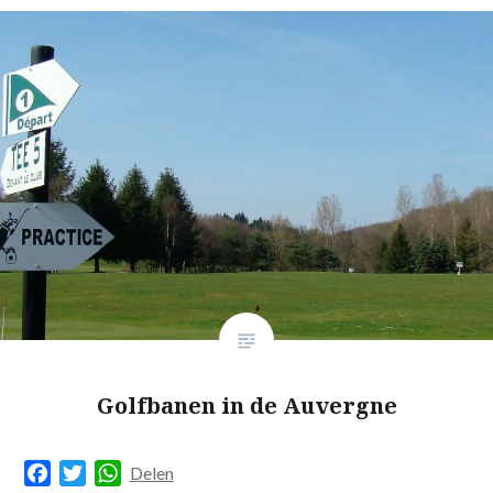
Golfbanen in de Auvergne
Facebook
Twitter
WhatsApp
Delen