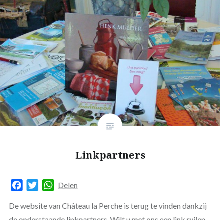
Linkpartners
Facebook
Twitter
WhatsApp
Delen
De website van Château la Perche is terug te vinden dankzij
de onderstaande linkpartners. Wilt u met ons een link ruilen,