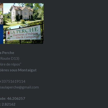
elegen in het…
a Perche
(Route D13)
Aire de répos”
ières sous Montaigut
+33751619114
teaulaperche@gmail.com
ude: 46.206257
: 2.82162