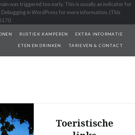
in was triggered too early. This is usually an indicator for
e
Debugging in WordPress
for more information. (This
 6170
ONEN
RUSTIEK KAMPEREN
EXTRA INFORMATIE
ETEN EN DRINKEN
TARIEVEN & CONTACT
Toeristische