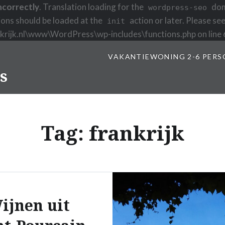
ncorrectly
. Translation loading for the
doma
wordpress-seo
ions should be loaded at the
action or later. Please se
init
nkrijk.nl\www\WordPress\wp-includes\functions.php on line
VAKANTIEWONING 2-6 PERS
s
Tag:
frankrijk
ijnen uit