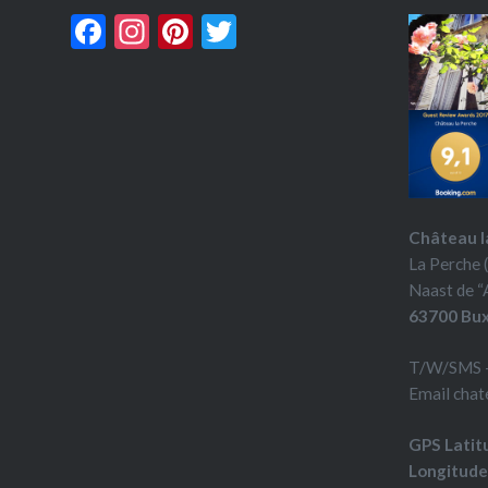
Vigne” g
Facebook
Instagram
Pinterest
Twitter
Château l
La Perche 
Naast de “
63700 Bux
T/W/SMS 
Email cha
GPS Latit
Longitude