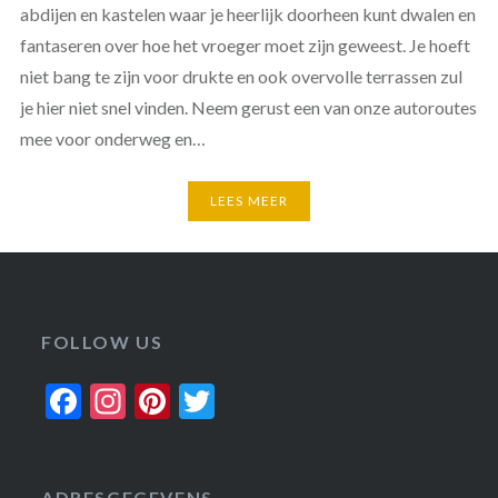
abdijen en kastelen waar je heerlijk doorheen kunt dwalen en
fantaseren over hoe het vroeger moet zijn geweest. Je hoeft
niet bang te zijn voor drukte en ook overvolle terrassen zul
je hier niet snel vinden. Neem gerust een van onze autoroutes
mee voor onderweg en…
LEES MEER
FOLLOW US
Facebook
Instagram
Pinterest
Twitter
ADRESGEGEVENS