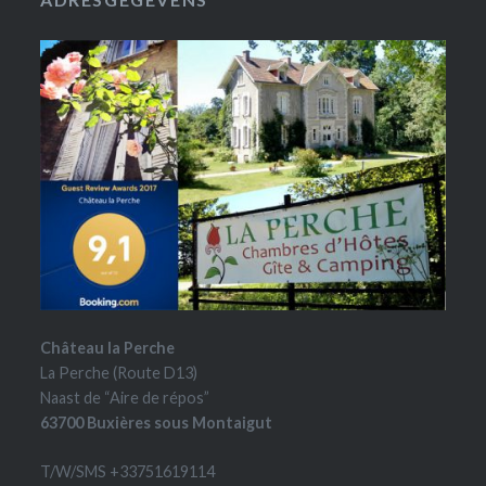
Château la Perche
La Perche (Route D13)
Naast de “Aire de répos”
63700 Buxières sous Montaigut
T/W/SMS +33751619114