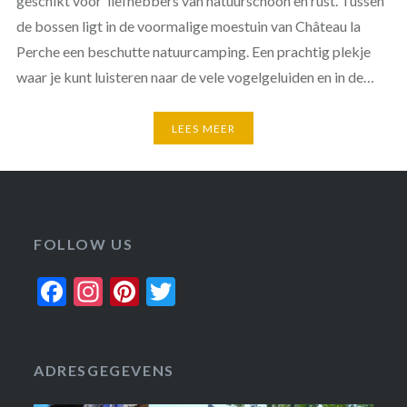
geschikt voor liefhebbers van natuurschoon en rust. Tussen
de bossen ligt in de voormalige moestuin van Château la
Perche een beschutte natuurcamping. Een prachtig plekje
waar je kunt luisteren naar de vele vogelgeluiden en in de…
LEES MEER
FOLLOW US
Facebook
Instagram
Pinterest
Twitter
ADRESGEGEVENS