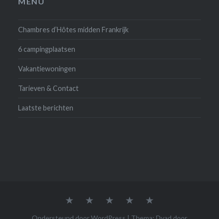
MENU
Chambres d’Hôtes midden Frankrijk
6 campingplaatsen
Vakantiewoningen
Tarieven & Contact
Laatste berichten
Vakantiewoning
Rustiek
Extra
Eten
Tarieven
2-
Kamperen
Informatie
en
&
6
drinken
Contact
Ondersteund door WordPress
|
Thema: Dyad door