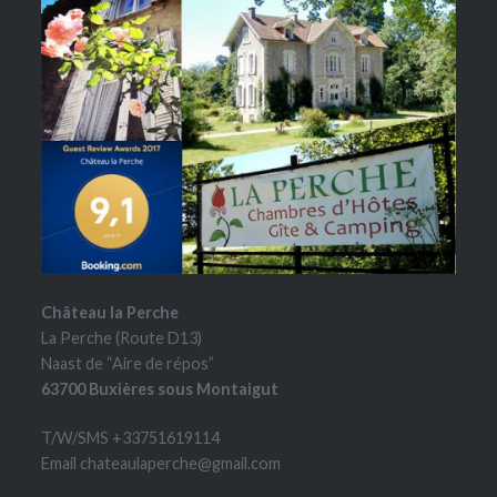
Château la Perche
La Perche (Route D13)
Naast de “Aire de répos”
63700 Buxières sous Montaigut
T/W/SMS +33751619114
Email chateaulaperche@gmail.com