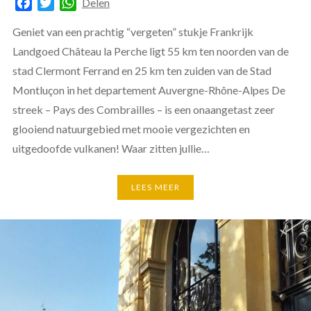
Facebook
Twitter
WhatsApp
Delen
Geniet van een prachtig “vergeten” stukje Frankrijk
Landgoed Château la Perche ligt 55 km ten noorden van de
stad Clermont Ferrand en 25 km ten zuiden van de Stad
Montluçon in het departement Auvergne-Rhône-Alpes De
streek – Pays des Combrailles – is een onaangetast zeer
glooiend natuurgebied met mooie vergezichten en
uitgedoofde vulkanen! Waar zitten jullie…
LEES MEER