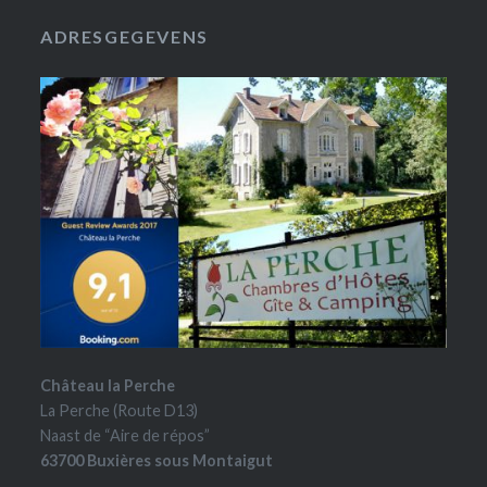
ADRESGEGEVENS
Château la Perche
La Perche (Route D13)
Naast de “Aire de répos”
63700 Buxières sous Montaigut