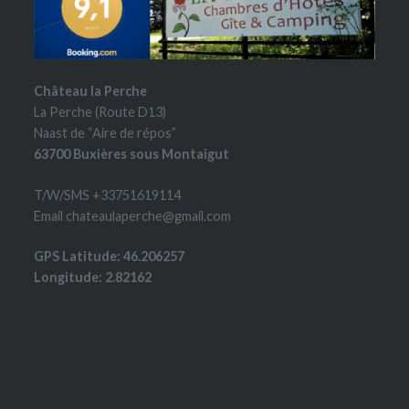
Château la Perche
La Perche (Route D13)
Naast de “Aire de répos”
63700 Buxières sous Montaigut
T/W/SMS +33751619114
Email chateaulaperche@gmail.com
GPS Latitude: 46.206257
Longitude: 2.82162