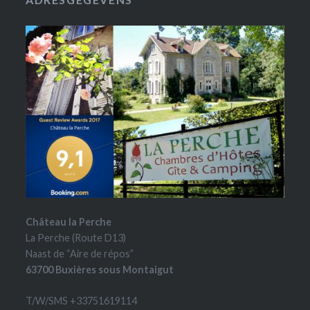
Château la Perche
La Perche (Route D13)
Naast de “Aire de répos”
63700 Buxières sous Montaigut
T/W/SMS +33751619114