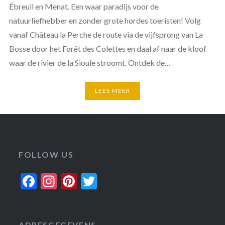
Ébreuil en Menat. Een waar paradijs voor de
natuurliefhebber en zonder grote hordes toeristen! Volg
vanaf Château la Perche de route via de vijfsprong van La
Bosse door het Forêt des Colettes en daal af naar de kloof
waar de rivier de la Sioule stroomt. Ontdek de…
LEES MEER
FOLLOW US
Facebook
Instagram
Pinterest
Twitter
ADRESGEGEVENS